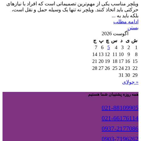
ویلچر مناسب یکی از مهم‌ترین تصمیماتی است که افراد با نیازهای
حرکتی باید اتخاذ کنند. ویلچر نه تنها یک وسیله حمل و نقل است،
بلکه باید به ...
ادامه مطلب
بستن
آگوست 2026
ش
ی
د
س
چ
پ
ج
7
6
5
4
3
2
1
14
13
12
11
10
9
8
21
20
19
18
17
16
15
28
27
26
25
24
23
22
31
30
29
« جولای
همه روزه پشتیبان شما هستیم
021-88109905
021-66176114
0937-2177086
0903-7196262