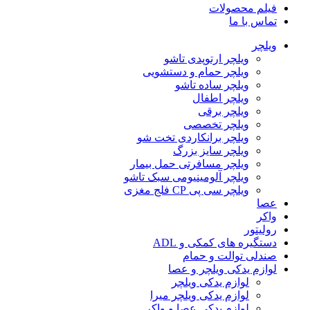
فیلم محصولات
تماس با ما
ویلچر
ویلچر ارتوپدی تاشو
ویلچر حمام و دستشویی
ویلچر ساده تاشو
ویلچر اطفال
ویلچر برقی
ویلچر تخصصی
ویلچر برانکاردی تخت شو
ویلچر سایز بزرگ
ویلچر مسافرتی حمل بیمار
ویلچر آلومینیومی سبک تاشو
ویلچر سی پی CP فلج مغزی
عصا
واکر
رولیتور
دستگیره های کمکی و ADL
صندلی توالت و حمام
لوازم یدکی ویلچر و عصا
لوازم یدکی ویلچر
لوازم یدکی ویلچر میرا
لوازم یدکی عصا و واکر