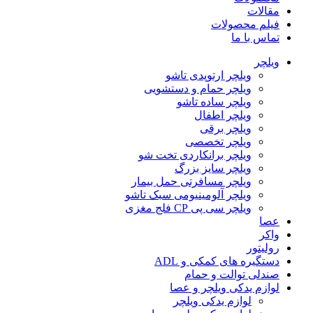
مقالات
فیلم محصولات
تماس با ما
ویلچر
ویلچر ارتوپدی تاشو
ویلچر حمام و دستشویی
ویلچر ساده تاشو
ویلچر اطفال
ویلچر برقی
ویلچر تخصصی
ویلچر برانکاردی تخت شو
ویلچر سایز بزرگ
ویلچر مسافرتی حمل بیمار
ویلچر آلومینیومی سبک تاشو
ویلچر سی پی CP فلج مغزی
عصا
واکر
رولیتور
دستگیره های کمکی و ADL
صندلی توالت و حمام
لوازم یدکی ویلچر و عصا
لوازم یدکی ویلچر