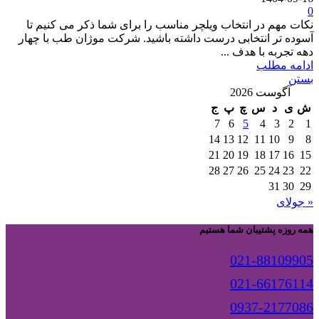
0
نکات مهم در انتخاب ویلچر مناسب را برای شما ذکر می کنیم تا
آسوده تر انتخابی درست داشته باشید. شرکت موژان طب با چهار
دهه تجربه با هدف ...
ادامه مطلب
بستن
آگوست 2026
ش
ی
د
س
چ
پ
ج
7
6
5
4
3
2
1
14
13
12
11
10
9
8
21
20
19
18
17
16
15
28
27
26
25
24
23
22
31
30
29
« جولای
همه روزه پشتیبان شما هستیم
021-88109905
021-66176114
0937-2177086