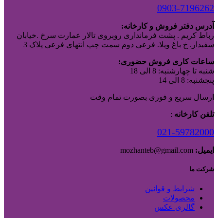
0903-7196262
آدرس دفتر فروش و کارخانه:
رباط کریم . پشت فرمانداری روبروی تالار عمارت سرخ .خیابان
سفیدار. خ باغ ویلا. فرعی دوم سمت چپ انتهای فرعی پلاک 3
ساعات کاری فروش حضوری:
شنبه تا چهارشنبه: 8 الی 18
پنجشنبه: 8 الی 14
ارسال سریع و فوری بصورت تمام وقت
تلفن کارخانه
:
021-59782000
ایمیل:
mozhanteb@gmail.com
شرکت ما
شرایط و قوانین
محصولات
گالری عکس