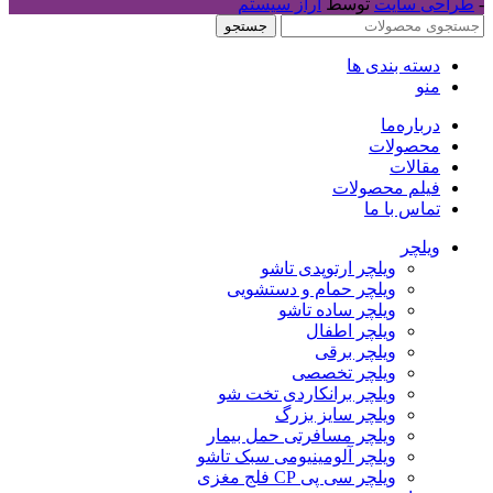
-
طراحی سایت
توسط
آراز سیستم
جستجو
دسته بندی ها
منو
درباره‌ما
محصولات
مقالات
فیلم محصولات
تماس با ما
ویلچر
ویلچر ارتوپدی تاشو
ویلچر حمام و دستشویی
ویلچر ساده تاشو
ویلچر اطفال
ویلچر برقی
ویلچر تخصصی
ویلچر برانکاردی تخت شو
ویلچر سایز بزرگ
ویلچر مسافرتی حمل بیمار
ویلچر آلومینیومی سبک تاشو
ویلچر سی پی CP فلج مغزی