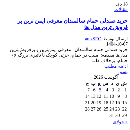
18
دی
مقالات
خرید صندلی حمام سالمندان معرفی ایمن ترین پر
فروش ترین مدل ها
ارسال توسط
arazSEO
1404-10-07
خرید صندلی حمام سالمندان | معرفی ایمن‌ترین و پرفروش‌ترین
مدل‌ها مقدمه: امنیت در حمام، جزئی کوچک با تأثیری بزرگ 🌿
حمام، برخلاف ظ...
ادامه مطلب
بستن
آگوست 2026
ش
ی
د
س
چ
پ
ج
7
6
5
4
3
2
1
14
13
12
11
10
9
8
21
20
19
18
17
16
15
28
27
26
25
24
23
22
31
30
29
« جولای