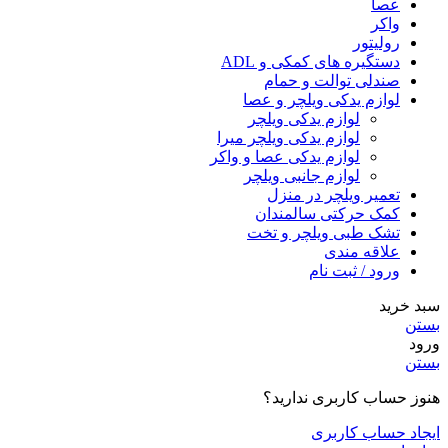
عصا
واکر
رولیتور
دستگیره های کمکی و ADL
صندلی توالت و حمام
لوازم یدکی ویلچر و عصا
لوازم یدکی ویلچر
لوازم یدکی ویلچر میرا
لوازم یدکی عصا و واکر
لوازم جانبی ویلچر
تعمیر ویلچر در منزل
کمک حرکتی سالمندان
تشک طبی ویلچر و تخت
علاقه مندی
ورود / ثبت نام
سبد خرید
بستن
ورود
بستن
هنوز حساب کاربری ندارید؟
ایجاد حساب کاربری