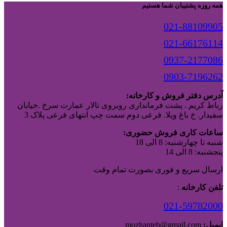
همه روزه پشتیبان شما هستیم
021-88109905
021-66176114
0937-2177086
0903-7196262
آدرس دفتر فروش و کارخانه:
رباط کریم . پشت فرمانداری روبروی تالار عمارت سرخ .خیابان
سفیدار. خ باغ ویلا. فرعی دوم سمت چپ انتهای فرعی پلاک 3
ساعات کاری فروش حضوری:
شنبه تا چهارشنبه: 8 الی 18
پنجشنبه: 8 الی 14
ارسال سریع و فوری بصورت تمام وقت
تلفن کارخانه
:
021-59782000
ایمیل:
mozhanteb@gmail.com