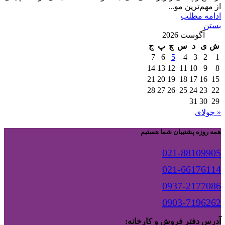
از مهم‌ترین مو...
ادامه مطلب
بستن
آگوست 2026
ش
ی
د
س
چ
پ
ج
7
6
5
4
3
2
1
14
13
12
11
10
9
8
21
20
19
18
17
16
15
28
27
26
25
24
23
22
31
30
29
« جولای
همه روزه پشتیبان شما هستیم
021-88109905
021-66176114
0937-2177086
0903-7196262
آدرس دفتر فروش و کارخانه: