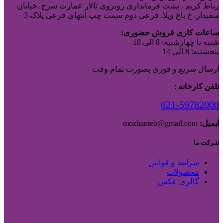
رباط کریم . پشت فرمانداری روبروی تالار عمارت سرخ .خیابان
سفیدار. خ باغ ویلا. فرعی دوم سمت چپ انتهای فرعی پلاک 3
ساعات کاری فروش حضوری:
شنبه تا چهارشنبه: 8 الی 18
پنجشنبه: 8 الی 14
ارسال سریع و فوری بصورت تمام وقت
تلفن کارخانه
:
021-59782000
ایمیل:
mozhanteb@gmail.com
شرکت ما
شرایط و قوانین
محصولات
گالری عکس