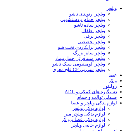
ویلچر
ویلچر ارتوپدی تاشو
ویلچر حمام و دستشویی
ویلچر ساده تاشو
ویلچر اطفال
ویلچر برقی
ویلچر تخصصی
ویلچر برانکاردی تخت شو
ویلچر سایز بزرگ
ویلچر مسافرتی حمل بیمار
ویلچر آلومینیومی سبک تاشو
ویلچر سی پی CP فلج مغزی
عصا
واکر
رولیتور
دستگیره های کمکی و ADL
صندلی توالت و حمام
لوازم یدکی ویلچر و عصا
لوازم یدکی ویلچر
لوازم یدکی ویلچر میرا
لوازم یدکی عصا و واکر
لوازم جانبی ویلچر
تعمیر ویلچر در منزل