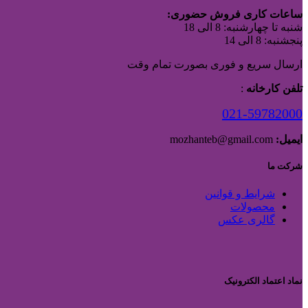
ساعات کاری فروش حضوری:
شنبه تا چهارشنبه: 8 الی 18
پنجشنبه: 8 الی 14
ارسال سریع و فوری بصورت تمام وقت
تلفن کارخانه
:
021-59782000
ایمیل:
mozhanteb@gmail.com
شرکت ما
شرایط و قوانین
محصولات
گالری عکس
نماد اعتماد الکترونیک