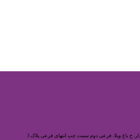
ر. خ باغ ویلا. فرعی دوم سمت چپ انتهای فرعی پلاک 3