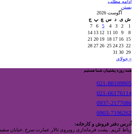
ادامه مطلب
بستن
آگوست 2026
ش
ی
د
س
چ
پ
ج
7
6
5
4
3
2
1
14
13
12
11
10
9
8
21
20
19
18
17
16
15
28
27
26
25
24
23
22
31
30
29
« جولای
همه روزه پشتیبان شما هستیم
021-88109905
021-66176114
0937-2177086
0903-7196262
آدرس دفتر فروش و کارخانه:
رباط کریم . پشت فرمانداری روبروی تالار عمارت سرخ .خیابان سفیدا