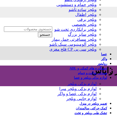
ویلچر حمام و دستشویی
ویلچر ساده تاشو
ویلچر اطفال
ویلچر برقی
ویلچر تخصصی
ویلچر برانکاردی تخت شو
ویلچر سایز بزرگ
جستجو
ویلچر مسافرتی حمل بیمار
ویلچر آلومینیومی سبک تاشو
ویلچر سی پی CP فلج مغزی
عصا
واکر
رولیتور
 زاپاس
دستگیره های کمکی و ADL
صندلی توالت و حمام
لوازم یدکی ویلچر و عصا
لوازم یدکی ویلچر
لوازم یدکی ویلچر میرا
لوازم یدکی عصا و واکر
لوازم جانبی ویلچر
تعمیر ویلچر در منزل
کمک حرکتی سالمندان
تشک طبی ویلچر و تخت