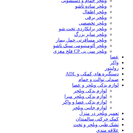
ویلچر حمام و دستشویی
ویلچر ساده تاشو
ویلچر اطفال
ویلچر برقی
ویلچر تخصصی
ویلچر برانکاردی تخت شو
ویلچر سایز بزرگ
ویلچر مسافرتی حمل بیمار
ویلچر آلومینیومی سبک تاشو
ویلچر سی پی CP فلج مغزی
عصا
واکر
رولیتور
دستگیره های کمکی و ADL
صندلی توالت و حمام
لوازم یدکی ویلچر و عصا
لوازم یدکی ویلچر
لوازم یدکی ویلچر میرا
لوازم یدکی عصا و واکر
لوازم جانبی ویلچر
تعمیر ویلچر در منزل
کمک حرکتی سالمندان
تشک طبی ویلچر و تخت
علاقه مندی