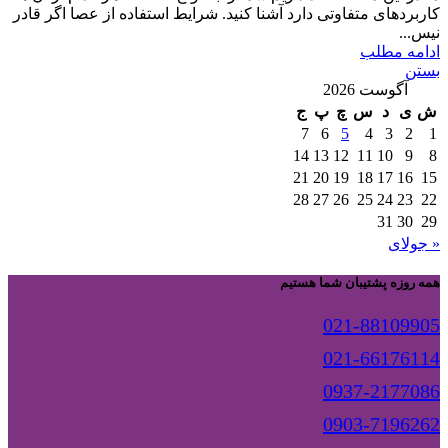
کاربردهای متفاوتی دارد آشنا کنید. شرایط استفاده از عصا اگر قادر
نیس...
ادامه مطلب
بستن
آگوست 2026
ش
ی
د
س
چ
پ
ج
7
6
5
4
3
2
1
14
13
12
11
10
9
8
21
20
19
18
17
16
15
28
27
26
25
24
23
22
31
30
29
« جولای
همه روزه پشتیبان شما هستیم
021-88109905
021-66176114
0937-2177086
0903-7196262