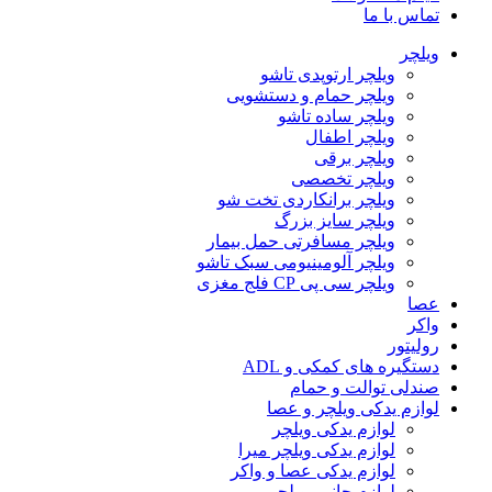
تماس با ما
ویلچر
ویلچر ارتوپدی تاشو
ویلچر حمام و دستشویی
ویلچر ساده تاشو
ویلچر اطفال
ویلچر برقی
ویلچر تخصصی
ویلچر برانکاردی تخت شو
ویلچر سایز بزرگ
ویلچر مسافرتی حمل بیمار
ویلچر آلومینیومی سبک تاشو
ویلچر سی پی CP فلج مغزی
عصا
واکر
رولیتور
دستگیره های کمکی و ADL
صندلی توالت و حمام
لوازم یدکی ویلچر و عصا
لوازم یدکی ویلچر
لوازم یدکی ویلچر میرا
لوازم یدکی عصا و واکر
لوازم جانبی ویلچر