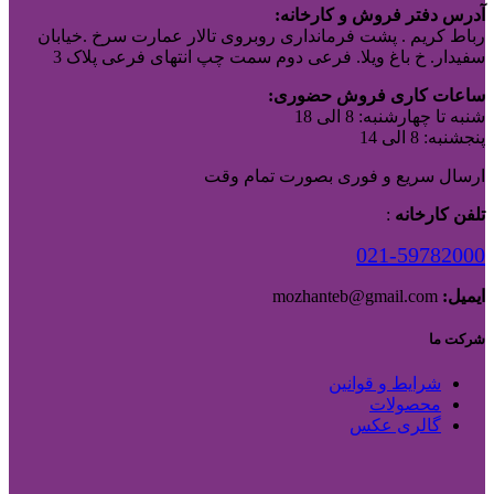
آدرس دفتر فروش و کارخانه:
رباط کریم . پشت فرمانداری روبروی تالار عمارت سرخ .خیابان
سفیدار. خ باغ ویلا. فرعی دوم سمت چپ انتهای فرعی پلاک 3
ساعات کاری فروش حضوری:
شنبه تا چهارشنبه: 8 الی 18
پنجشنبه: 8 الی 14
ارسال سریع و فوری بصورت تمام وقت
تلفن کارخانه
:
021-59782000
ایمیل:
mozhanteb@gmail.com
شرکت ما
شرایط و قوانین
محصولات
گالری عکس