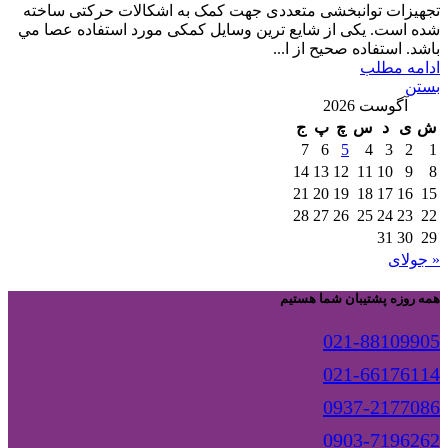
تجهیزات توانبخشی متعددی جهت کمک به اشکالات حرکتی ساخته
شده است. يکی از شايع ترين وسايل کمکی مورد استفاده عصا مي
باشد. استفاده صحيح از ا...
ادامه مطلب
بستن
آگوست 2026
ش
ی
د
س
چ
پ
ج
7
6
5
4
3
2
1
14
13
12
11
10
9
8
21
20
19
18
17
16
15
28
27
26
25
24
23
22
31
30
29
« جولای
همه روزه پشتیبان شما هستیم
021-88109905
021-66176114
0937-2177086
0903-7196262