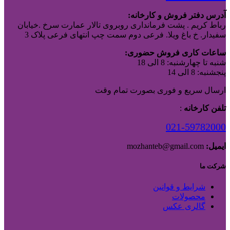
آدرس دفتر فروش و کارخانه:
رباط کریم . پشت فرمانداری روبروی تالار عمارت سرخ .خیابان
سفیدار. خ باغ ویلا. فرعی دوم سمت چپ انتهای فرعی پلاک 3
ساعات کاری فروش حضوری:
شنبه تا چهارشنبه: 8 الی 18
پنجشنبه: 8 الی 14
ارسال سریع و فوری بصورت تمام وقت
تلفن کارخانه
:
021-59782000
ایمیل:
mozhanteb@gmail.com
شرکت ما
شرایط و قوانین
محصولات
گالری عکس