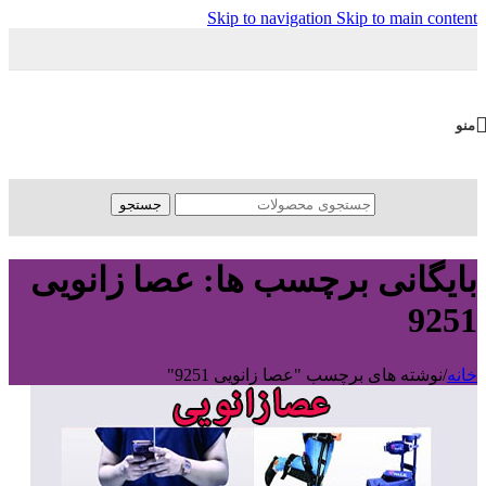
Skip to navigation
Skip to main content
منو
جستجو
بایگانی برچسب ها: عصا زانویی
9251
خانه
/
نوشته های برچسب "عصا زانویی 9251"