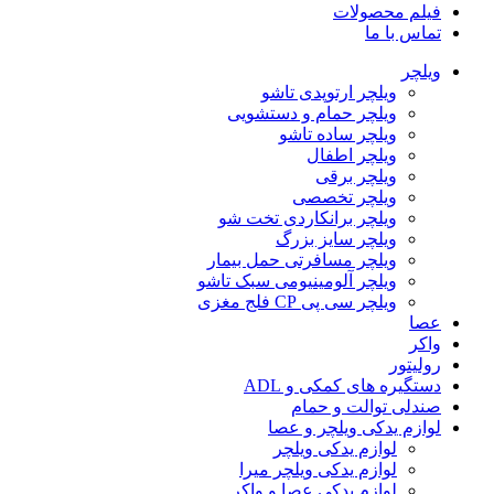
فیلم محصولات
تماس با ما
ویلچر
ویلچر ارتوپدی تاشو
ویلچر حمام و دستشویی
ویلچر ساده تاشو
ویلچر اطفال
ویلچر برقی
ویلچر تخصصی
ویلچر برانکاردی تخت شو
ویلچر سایز بزرگ
ویلچر مسافرتی حمل بیمار
ویلچر آلومینیومی سبک تاشو
ویلچر سی پی CP فلج مغزی
عصا
واکر
رولیتور
دستگیره های کمکی و ADL
صندلی توالت و حمام
لوازم یدکی ویلچر و عصا
لوازم یدکی ویلچر
لوازم یدکی ویلچر میرا
لوازم یدکی عصا و واکر