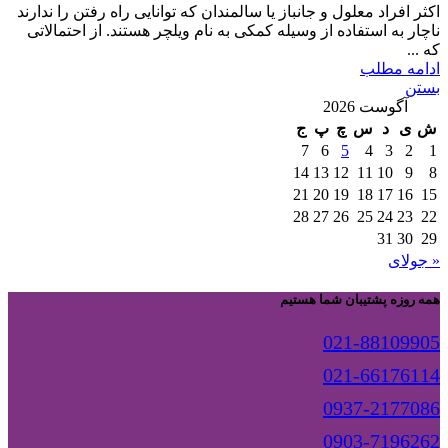
اکثر افراد معلول و جانباز یا سالمندان که توانایی راه رفتن را ندارند
ناچار به استفاده از وسیله کمکی به نام ویلچر هستند. از احتمالاتی
که ...
ادامه مطلب
بستن
آگوست 2026
ش
ی
د
س
چ
پ
ج
7
6
5
4
3
2
1
14
13
12
11
10
9
8
21
20
19
18
17
16
15
28
27
26
25
24
23
22
31
30
29
« جولای
همه روزه پشتیبان شما هستیم
021-88109905
021-66176114
0937-2177086
0903-7196262