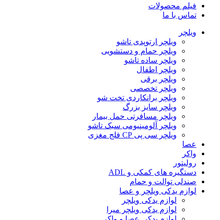
فیلم محصولات
تماس با ما
ویلچر
ویلچر ارتوپدی تاشو
ویلچر حمام و دستشویی
ویلچر ساده تاشو
ویلچر اطفال
ویلچر برقی
ویلچر تخصصی
ویلچر برانکاردی تخت شو
ویلچر سایز بزرگ
ویلچر مسافرتی حمل بیمار
ویلچر آلومینیومی سبک تاشو
ویلچر سی پی CP فلج مغزی
عصا
واکر
رولیتور
دستگیره های کمکی و ADL
صندلی توالت و حمام
لوازم یدکی ویلچر و عصا
لوازم یدکی ویلچر
لوازم یدکی ویلچر میرا
لوازم یدکی عصا و واکر