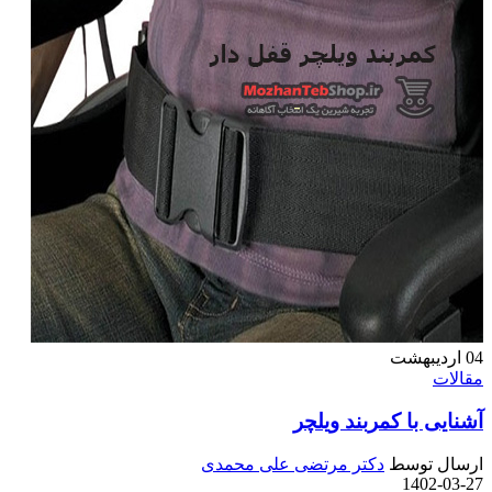
04
اردیبهشت
مقالات
آشنایی با کمربند ویلچر
ارسال توسط
دکتر مرتضی علی محمدی
1402-03-27