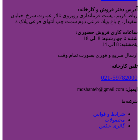
آدرس دفتر فروش و کارخانه:
رباط کریم . پشت فرمانداری روبروی تالار عمارت سرخ .خیابان
سفیدار. خ باغ ویلا. فرعی دوم سمت چپ انتهای فرعی پلاک 3
ساعات کاری فروش حضوری:
شنبه تا چهارشنبه: 8 الی 18
پنجشنبه: 8 الی 14
ارسال سریع و فوری بصورت تمام وقت
تلفن کارخانه
:
021-59782000
ایمیل:
mozhanteb@gmail.com
شرکت ما
شرایط و قوانین
محصولات
گالری عکس