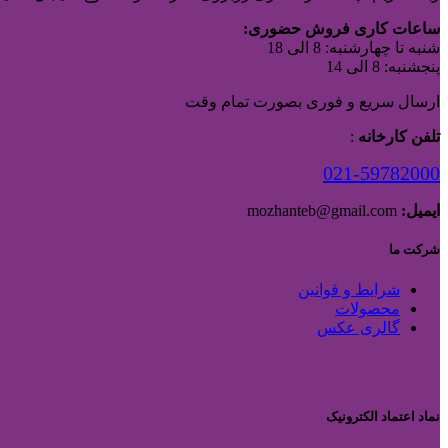
ساعات کاری فروش حضوری:
شنبه تا چهارشنبه: 8 الی 18
پنجشنبه: 8 الی 14
ارسال سریع و فوری بصورت تمام وقت
تلفن کارخانه
:
021-59782000
ایمیل:
mozhanteb@gmail.com
شرکت ما
شرایط و قوانین
محصولات
گالری عکس
نماد اعتماد الکترونیک