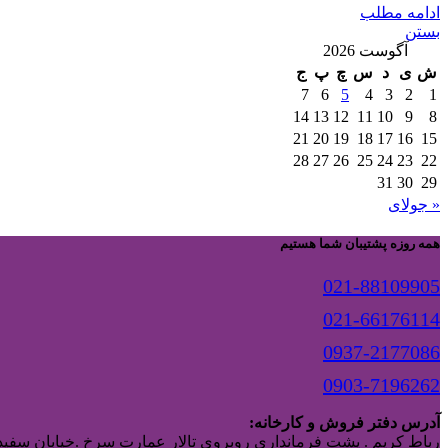
ادامه مطلب
بستن
آگوست 2026
ش
ی
د
س
چ
پ
ج
7
6
5
4
3
2
1
14
13
12
11
10
9
8
21
20
19
18
17
16
15
28
27
26
25
24
23
22
31
30
29
« جولای
همه روزه پشتیبان شما هستیم
021-88109905
021-66176114
0937-2177086
0903-7196262
آدرس دفتر فروش و کارخانه:
رباط کریم . پشت فرمانداری روبروی تالار عمارت سرخ .خیابان سفیدا