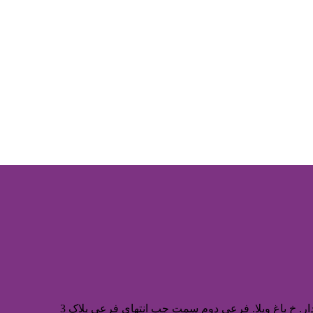
ر. خ باغ ویلا. فرعی دوم سمت چپ انتهای فرعی پلاک 3