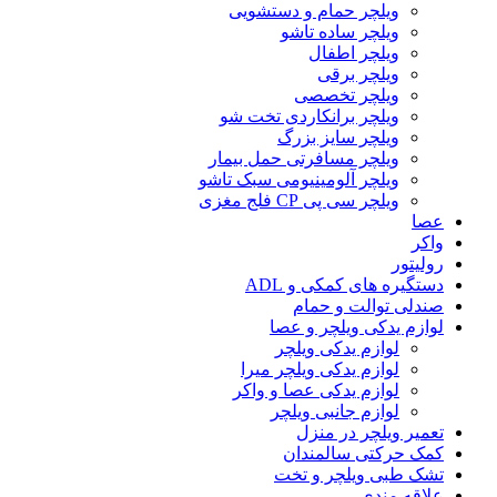
ویلچر حمام و دستشویی
ویلچر ساده تاشو
ویلچر اطفال
ویلچر برقی
ویلچر تخصصی
ویلچر برانکاردی تخت شو
ویلچر سایز بزرگ
ویلچر مسافرتی حمل بیمار
ویلچر آلومینیومی سبک تاشو
ویلچر سی پی CP فلج مغزی
عصا
واکر
رولیتور
دستگیره های کمکی و ADL
صندلی توالت و حمام
لوازم یدکی ویلچر و عصا
لوازم یدکی ویلچر
لوازم یدکی ویلچر میرا
لوازم یدکی عصا و واکر
لوازم جانبی ویلچر
تعمیر ویلچر در منزل
کمک حرکتی سالمندان
تشک طبی ویلچر و تخت
علاقه مندی