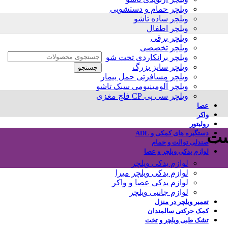
ویلچر حمام و دستشویی
ویلچر ساده تاشو
ویلچر اطفال
ویلچر برقی
ویلچر تخصصی
ویلچر برانکاردی تخت شو
ویلچر سایز بزرگ
جستجو
ویلچر مسافرتی حمل بیمار
ویلچر آلومینیومی سبک تاشو
ویلچر سی پی CP فلج مغزی
عصا
واکر
رولیتور
ست
دستگیره های کمکی و ADL
صندلی توالت و حمام
لوازم یدکی ویلچر و عصا
لوازم یدکی ویلچر
لوازم یدکی ویلچر میرا
لوازم یدکی عصا و واکر
لوازم جانبی ویلچر
تعمیر ویلچر در منزل
کمک حرکتی سالمندان
تشک طبی ویلچر و تخت