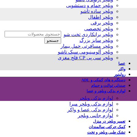
ویلچر حمام و دستشویی
ویلچر ساده تاشو
ویلچر اطفال
ویلچر برقی
ویلچر تخصصی
ویلچر برانکاردی تخت شو
ویلچر سایز بزرگ
جستجو
ویلچر مسافرتی حمل بیمار
ویلچر آلومینیومی سبک تاشو
ویلچر سی پی CP فلج مغزی
عصا
واکر
رولیتور
دستگیره های کمکی و ADL
صندلی توالت و حمام
لوازم یدکی ویلچر و عصا
لوازم یدکی ویلچر
لوازم یدکی ویلچر میرا
لوازم یدکی عصا و واکر
لوازم جانبی ویلچر
تعمیر ویلچر در منزل
کمک حرکتی سالمندان
تشک طبی ویلچر و تخت