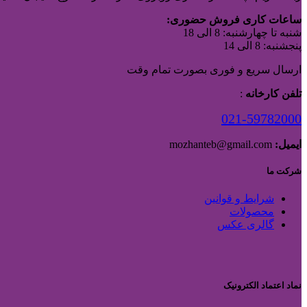
ساعات کاری فروش حضوری:
شنبه تا چهارشنبه: 8 الی 18
پنجشنبه: 8 الی 14
ارسال سریع و فوری بصورت تمام وقت
تلفن کارخانه
:
021-59782000
ایمیل:
mozhanteb@gmail.com
شرکت ما
شرایط و قوانین
محصولات
گالری عکس
نماد اعتماد الکترونیک