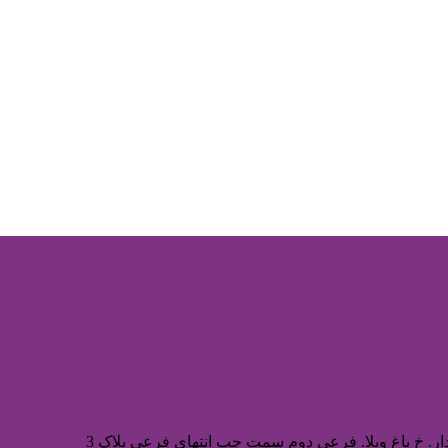
ر. خ باغ ویلا. فرعی دوم سمت چپ انتهای فرعی پلاک 3