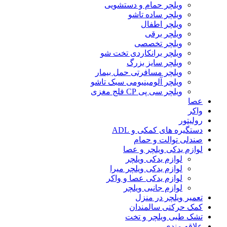
ویلچر حمام و دستشویی
ویلچر ساده تاشو
ویلچر اطفال
ویلچر برقی
ویلچر تخصصی
ویلچر برانکاردی تخت شو
ویلچر سایز بزرگ
ویلچر مسافرتی حمل بیمار
ویلچر آلومینیومی سبک تاشو
ویلچر سی پی CP فلج مغزی
عصا
واکر
رولیتور
دستگیره های کمکی و ADL
صندلی توالت و حمام
لوازم یدکی ویلچر و عصا
لوازم یدکی ویلچر
لوازم یدکی ویلچر میرا
لوازم یدکی عصا و واکر
لوازم جانبی ویلچر
تعمیر ویلچر در منزل
کمک حرکتی سالمندان
تشک طبی ویلچر و تخت
علاقه مندی