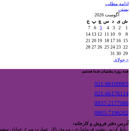
ادامه مطلب
بستن
آگوست 2026
ش
ی
د
س
چ
پ
ج
7
6
5
4
3
2
1
14
13
12
11
10
9
8
21
20
19
18
17
16
15
28
27
26
25
24
23
22
31
30
29
« جولای
همه روزه پشتیبان شما هستیم
021-88109905
021-66176114
0937-2177086
0903-7196262
آدرس دفتر فروش و کارخانه:
رباط کریم . پشت فرمانداری روبروی تالار عمارت سرخ .خیابان سفیدا