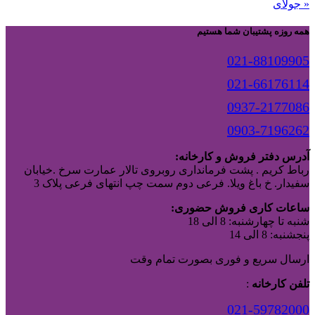
« جولای
همه روزه پشتیبان شما هستیم
021-88109905
021-66176114
0937-2177086
0903-7196262
آدرس دفتر فروش و کارخانه:
رباط کریم . پشت فرمانداری روبروی تالار عمارت سرخ .خیابان
سفیدار. خ باغ ویلا. فرعی دوم سمت چپ انتهای فرعی پلاک 3
ساعات کاری فروش حضوری:
شنبه تا چهارشنبه: 8 الی 18
پنجشنبه: 8 الی 14
ارسال سریع و فوری بصورت تمام وقت
تلفن کارخانه
:
021-59782000