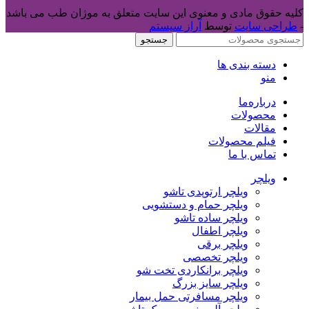
کلیه حقوق مادی و معنوی این سایت متعلق به موژان طب می باشد
-
طراحی سایت
توسط
آراز سیستم
جستجو
دسته بندی ها
منو
درباره‌ما
محصولات
مقالات
فیلم محصولات
تماس با ما
ویلچر
ویلچر ارتوپدی تاشو
ویلچر حمام و دستشویی
ویلچر ساده تاشو
ویلچر اطفال
ویلچر برقی
ویلچر تخصصی
ویلچر برانکاردی تخت شو
ویلچر سایز بزرگ
ویلچر مسافرتی حمل بیمار