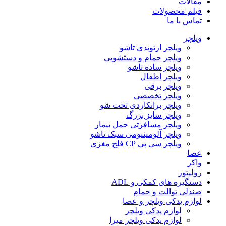
مقالات
فیلم محصولات
تماس با ما
ویلچر
ویلچر ارتوپدی تاشو
ویلچر حمام و دستشویی
ویلچر ساده تاشو
ویلچر اطفال
ویلچر برقی
ویلچر تخصصی
ویلچر برانکاردی تخت شو
ویلچر سایز بزرگ
ویلچر مسافرتی حمل بیمار
ویلچر آلومینیومی سبک تاشو
ویلچر سی پی CP فلج مغزی
عصا
واکر
رولیتور
دستگیره های کمکی و ADL
صندلی توالت و حمام
لوازم یدکی ویلچر و عصا
لوازم یدکی ویلچر
لوازم یدکی ویلچر میرا