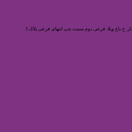
ر. خ باغ ویلا. فرعی دوم سمت چپ انتهای فرعی پلاک 3