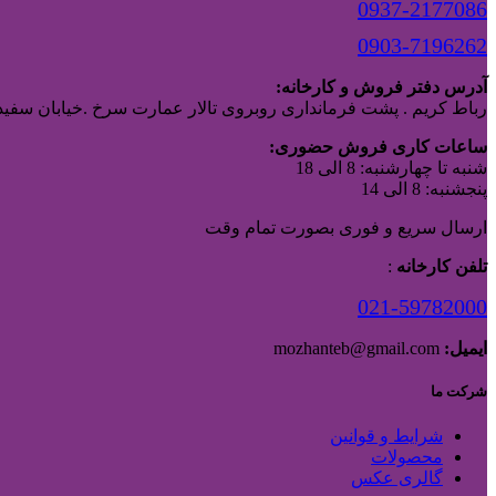
0937-2177086
0903-7196262
آدرس دفتر فروش و کارخانه:
رباط کریم . پشت فرمانداری روبروی تالار عمارت سرخ .خیابان سفیدا
ساعات کاری فروش حضوری:
شنبه تا چهارشنبه: 8 الی 18
پنجشنبه: 8 الی 14
ارسال سریع و فوری بصورت تمام وقت
تلفن کارخانه
:
021-59782000
ایمیل:
mozhanteb@gmail.com
شرکت ما
شرایط و قوانین
محصولات
گالری عکس