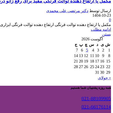
مکمل یا ارتفاع دهنده توالت فرنگی مفید برای رفع زانو در
ارسال توسط
دکتر مرتضی علی محمدی
1404-10-23
0
مکمل یا ارتفاع دهنده توالت فرنگی ارتفاع‌ دهنده توالت فرنگی ابزا
ادامه مطلب
بستن
آگوست 2026
ش
ی
د
س
چ
پ
ج
7
6
5
4
3
2
1
14
13
12
11
10
9
8
21
20
19
18
17
16
15
28
27
26
25
24
23
22
31
30
29
« جولای
همه روزه پشتیبان شما هستیم
021-88109905
021-66176114