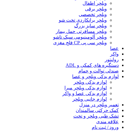
ویلچر اطفال
ویلچر برقی
ویلچر تخصصی
ویلچر برانکاردی تخت شو
ویلچر سایز بزرگ
ویلچر مسافرتی حمل بیمار
ویلچر آلومینیومی سبک تاشو
ویلچر سی پی CP فلج مغزی
عصا
واکر
رولیتور
دستگیره های کمکی و ADL
صندلی توالت و حمام
لوازم یدکی ویلچر و عصا
لوازم یدکی ویلچر
لوازم یدکی ویلچر میرا
لوازم یدکی عصا و واکر
لوازم جانبی ویلچر
تعمیر ویلچر در منزل
کمک حرکتی سالمندان
تشک طبی ویلچر و تخت
علاقه مندی
ورود / ثبت نام