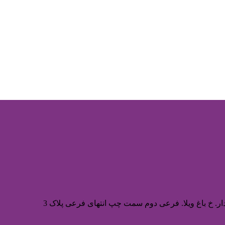
ر. خ باغ ویلا. فرعی دوم سمت چپ انتهای فرعی پلاک 3