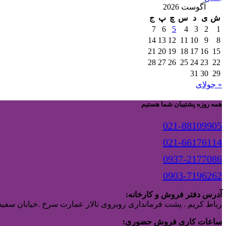
آگوست 2026
ش
ی
د
س
چ
پ
ج
7
6
5
4
3
2
1
14
13
12
11
10
9
8
21
20
19
18
17
16
15
28
27
26
25
24
23
22
31
30
29
« جولای
همه روزه پشتیبان شما هستیم
021-88109905
021-66176114
0937-2177086
0903-7196262
آدرس دفتر فروش و کارخانه:
رباط کریم . پشت فرمانداری روبروی تالار عمارت سرخ .خیابان سفیدا
ساعات کاری فروش حضوری: