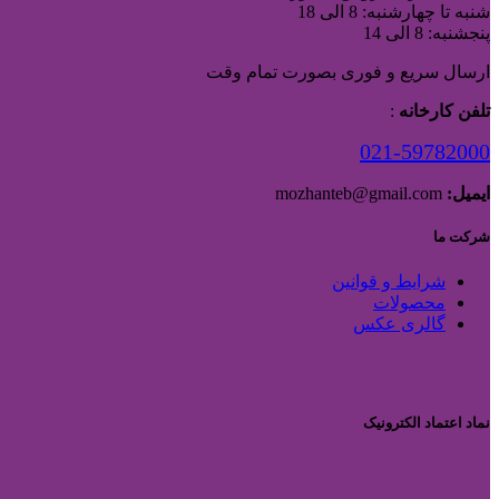
شنبه تا چهارشنبه: 8 الی 18
پنجشنبه: 8 الی 14
ارسال سریع و فوری بصورت تمام وقت
تلفن کارخانه
:
021-59782000
ایمیل:
mozhanteb@gmail.com
شرکت ما
شرایط و قوانین
محصولات
گالری عکس
نماد اعتماد الکترونیک