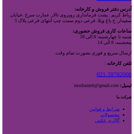
آدرس دفتر فروش و کارخانه:
رباط کریم . پشت فرمانداری روبروی تالار عمارت سرخ .خیابان
سفیدار. خ باغ ویلا. فرعی دوم سمت چپ انتهای فرعی پلاک 3
ساعات کاری فروش حضوری:
شنبه تا چهارشنبه: 8 الی 18
پنجشنبه: 8 الی 14
ارسال سریع و فوری بصورت تمام وقت
تلفن کارخانه
:
021-59782000
ایمیل:
mozhanteb@gmail.com
شرکت ما
شرایط و قوانین
محصولات
گالری عکس