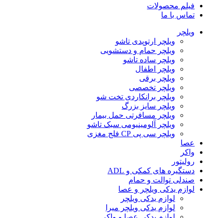
فیلم محصولات
تماس با ما
ویلچر
ویلچر ارتوپدی تاشو
ویلچر حمام و دستشویی
ویلچر ساده تاشو
ویلچر اطفال
ویلچر برقی
ویلچر تخصصی
ویلچر برانکاردی تخت شو
ویلچر سایز بزرگ
ویلچر مسافرتی حمل بیمار
ویلچر آلومینیومی سبک تاشو
ویلچر سی پی CP فلج مغزی
عصا
واکر
رولیتور
دستگیره های کمکی و ADL
صندلی توالت و حمام
لوازم یدکی ویلچر و عصا
لوازم یدکی ویلچر
لوازم یدکی ویلچر میرا
لوازم یدکی عصا و واکر