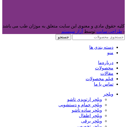
کلیه حقوق مادی و معنوی این سایت متعلق به موژان طب می باشد
-
طراحی سایت
توسط
آراز سیستم
جستجو
دسته بندی ها
منو
درباره‌ما
محصولات
مقالات
فیلم محصولات
تماس با ما
ویلچر
ویلچر ارتوپدی تاشو
ویلچر حمام و دستشویی
ویلچر ساده تاشو
ویلچر اطفال
ویلچر برقی
ویلچر تخصصی