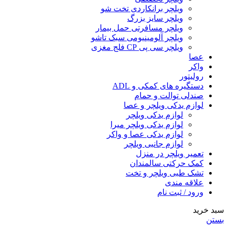
ویلچر برانکاردی تخت شو
ویلچر سایز بزرگ
ویلچر مسافرتی حمل بیمار
ویلچر آلومینیومی سبک تاشو
ویلچر سی پی CP فلج مغزی
عصا
واکر
رولیتور
دستگیره های کمکی و ADL
صندلی توالت و حمام
لوازم یدکی ویلچر و عصا
لوازم یدکی ویلچر
لوازم یدکی ویلچر میرا
لوازم یدکی عصا و واکر
لوازم جانبی ویلچر
تعمیر ویلچر در منزل
کمک حرکتی سالمندان
تشک طبی ویلچر و تخت
علاقه مندی
ورود / ثبت نام
سبد خرید
بستن