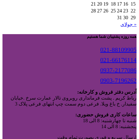
21
20
19
18
17
16
15
28
27
26
25
24
23
22
31
30
29
« جولای
همه روزه پشتیبان شما هستیم
021-88109905
021-66176114
0937-2177086
0903-7196262
آدرس دفتر فروش و کارخانه:
رباط کریم . پشت فرمانداری روبروی تالار عمارت سرخ .خیابان
سفیدار. خ باغ ویلا. فرعی دوم سمت چپ انتهای فرعی پلاک 3
ساعات کاری فروش حضوری:
شنبه تا چهارشنبه: 8 الی 18
پنجشنبه: 8 الی 14
ارسال سریع و فوری بصورت تمام وقت