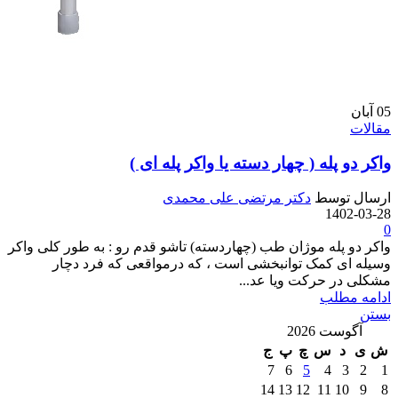
05
آبان
مقالات
واکر دو پله ( چهار دسته یا واکر پله ای )
ارسال توسط
دکتر مرتضی علی محمدی
1402-03-28
0
واکر دو پله موژان طب (چهاردسته) تاشو قدم رو : به طور کلی واکر
وسیله ای کمک توانبخشی است ، که درمواقعی که فرد دچار
مشکلی در حرکت ویا عد...
ادامه مطلب
بستن
آگوست 2026
ش
ی
د
س
چ
پ
ج
7
6
5
4
3
2
1
14
13
12
11
10
9
8