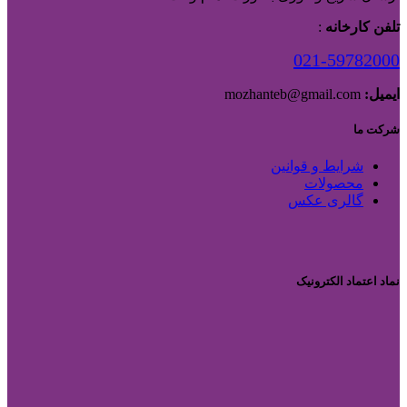
تلفن کارخانه
:
021-59782000
ایمیل:
mozhanteb@gmail.com
شرکت ما
شرایط و قوانین
محصولات
گالری عکس
نماد اعتماد الکترونیک