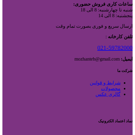
ساعات کاری فروش حضوری:
شنبه تا چهارشنبه: 8 الی 18
پنجشنبه: 8 الی 14
ارسال سریع و فوری بصورت تمام وقت
تلفن کارخانه
:
021-59782000
ایمیل:
mozhanteb@gmail.com
شرکت ما
شرایط و قوانین
محصولات
گالری عکس
نماد اعتماد الکترونیک