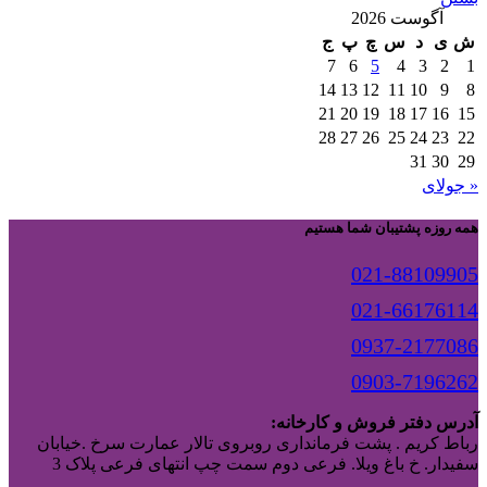
آگوست 2026
ش
ی
د
س
چ
پ
ج
7
6
5
4
3
2
1
14
13
12
11
10
9
8
21
20
19
18
17
16
15
28
27
26
25
24
23
22
31
30
29
« جولای
همه روزه پشتیبان شما هستیم
021-88109905
021-66176114
0937-2177086
0903-7196262
آدرس دفتر فروش و کارخانه:
رباط کریم . پشت فرمانداری روبروی تالار عمارت سرخ .خیابان
سفیدار. خ باغ ویلا. فرعی دوم سمت چپ انتهای فرعی پلاک 3