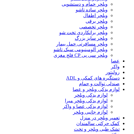
ویلچر حمام و دستشویی
ویلچر ساده تاشو
ویلچر اطفال
ویلچر برقی
ویلچر تخصصی
ویلچر برانکاردی تخت شو
ویلچر سایز بزرگ
ویلچر مسافرتی حمل بیمار
ویلچر آلومینیومی سبک تاشو
ویلچر سی پی CP فلج مغزی
عصا
واکر
رولیتور
دستگیره های کمکی و ADL
صندلی توالت و حمام
لوازم یدکی ویلچر و عصا
لوازم یدکی ویلچر
لوازم یدکی ویلچر میرا
لوازم یدکی عصا و واکر
لوازم جانبی ویلچر
تعمیر ویلچر در منزل
کمک حرکتی سالمندان
تشک طبی ویلچر و تخت