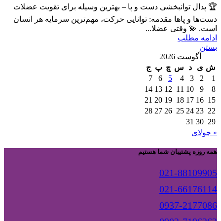
🏆 پدال توانبخشی دست و پا – بهترین وسیله برای تقویت عضلات
دست‌ها و پاها مقدمه: توانایی حرکت، مهم‌ترین سرمایه هر انسان
است. 💫 وقتی عضلا...
ادامه مطلب
بستن
آگوست 2026
ش
ی
د
س
چ
پ
ج
7
6
5
4
3
2
1
14
13
12
11
10
9
8
21
20
19
18
17
16
15
28
27
26
25
24
23
22
31
30
29
« جولای
همه روزه پشتیبان شما هستیم
021-88109905
021-66176114
0937-2177086