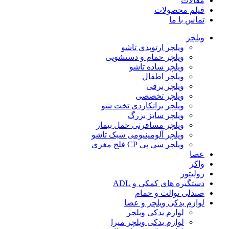
مقالات
فیلم محصولات
تماس با ما
ویلچر
ویلچر ارتوپدی تاشو
ویلچر حمام و دستشویی
ویلچر ساده تاشو
ویلچر اطفال
ویلچر برقی
ویلچر تخصصی
ویلچر برانکاردی تخت شو
ویلچر سایز بزرگ
ویلچر مسافرتی حمل بیمار
ویلچر آلومینیومی سبک تاشو
ویلچر سی پی CP فلج مغزی
عصا
واکر
رولیتور
دستگیره های کمکی و ADL
صندلی توالت و حمام
لوازم یدکی ویلچر و عصا
لوازم یدکی ویلچر
لوازم یدکی ویلچر میرا