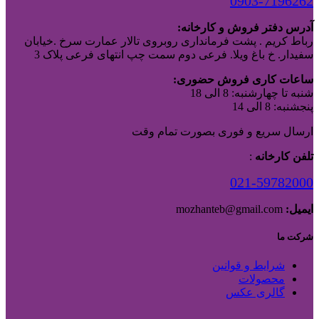
0903-7196262
آدرس دفتر فروش و کارخانه:
رباط کریم . پشت فرمانداری روبروی تالار عمارت سرخ .خیابان
سفیدار. خ باغ ویلا. فرعی دوم سمت چپ انتهای فرعی پلاک 3
ساعات کاری فروش حضوری:
شنبه تا چهارشنبه: 8 الی 18
پنجشنبه: 8 الی 14
ارسال سریع و فوری بصورت تمام وقت
تلفن کارخانه
:
021-59782000
ایمیل:
mozhanteb@gmail.com
شرکت ما
شرایط و قوانین
محصولات
گالری عکس