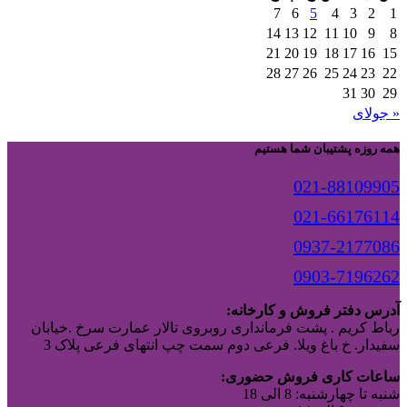
7
6
5
4
3
2
1
14
13
12
11
10
9
8
21
20
19
18
17
16
15
28
27
26
25
24
23
22
31
30
29
« جولای
همه روزه پشتیبان شما هستیم
021-88109905
021-66176114
0937-2177086
0903-7196262
آدرس دفتر فروش و کارخانه:
رباط کریم . پشت فرمانداری روبروی تالار عمارت سرخ .خیابان
سفیدار. خ باغ ویلا. فرعی دوم سمت چپ انتهای فرعی پلاک 3
ساعات کاری فروش حضوری:
شنبه تا چهارشنبه: 8 الی 18