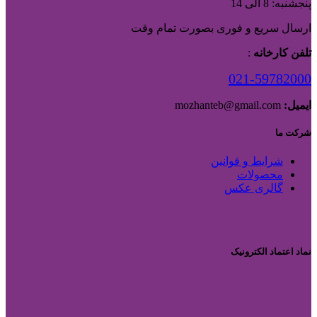
پنجشنبه: 8 الی 14
ارسال سریع و فوری بصورت تمام وقت
تلفن کارخانه
:
021-59782000
ایمیل:
mozhanteb@gmail.com
شرکت ما
شرایط و قوانین
محصولات
گالری عکس
نماد اعتماد الکترونیک