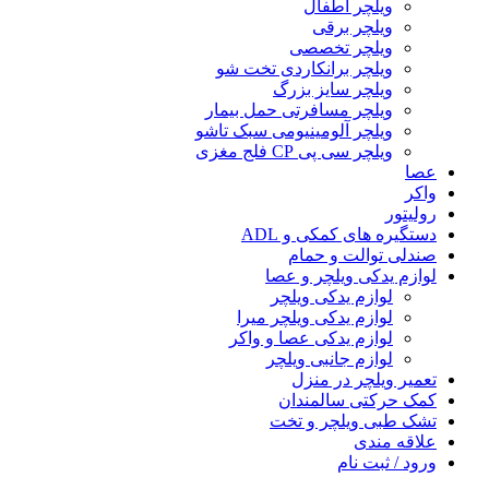
ویلچر اطفال
ویلچر برقی
ویلچر تخصصی
ویلچر برانکاردی تخت شو
ویلچر سایز بزرگ
ویلچر مسافرتی حمل بیمار
ویلچر آلومینیومی سبک تاشو
ویلچر سی پی CP فلج مغزی
عصا
واکر
رولیتور
دستگیره های کمکی و ADL
صندلی توالت و حمام
لوازم یدکی ویلچر و عصا
لوازم یدکی ویلچر
لوازم یدکی ویلچر میرا
لوازم یدکی عصا و واکر
لوازم جانبی ویلچر
تعمیر ویلچر در منزل
کمک حرکتی سالمندان
تشک طبی ویلچر و تخت
علاقه مندی
ورود / ثبت نام