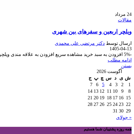
24
مرداد
مقالات
ویلچر اربعین و سفرهای بین شهری
ارسال توسط
دکتر مرتضی علی محمدی
1405-04-13
-5% افزودن به سبد خرید مشاهده سریع افزودن به علاقه مندی ویلچر آلومینیومی سبک ...
ادامه مطلب
بستن
آگوست 2026
ش
ی
د
س
چ
پ
ج
7
6
5
4
3
2
1
14
13
12
11
10
9
8
21
20
19
18
17
16
15
28
27
26
25
24
23
22
31
30
29
« جولای
همه روزه پشتیبان شما هستیم