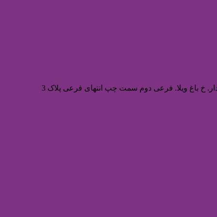
ر. خ باغ ویلا. فرعی دوم سمت چپ انتهای فرعی پلاک 3