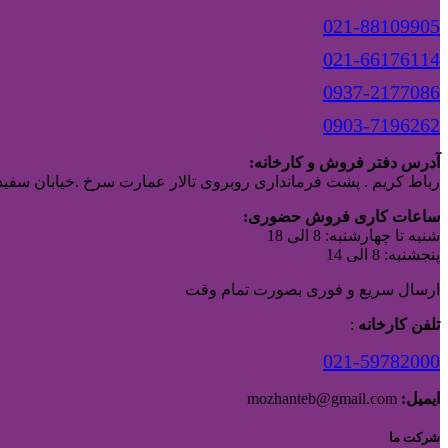
021-88109905
021-66176114
0937-2177086
0903-7196262
آدرس دفتر فروش و کارخانه:
رباط کریم . پشت فرمانداری روبروی تالار عمارت سرخ .خیابان سفیدا
ساعات کاری فروش حضوری:
شنبه تا چهارشنبه: 8 الی 18
پنجشنبه: 8 الی 14
ارسال سریع و فوری بصورت تمام وقت
تلفن کارخانه
:
021-59782000
ایمیل:
mozhanteb@gmail.com
شرکت ما