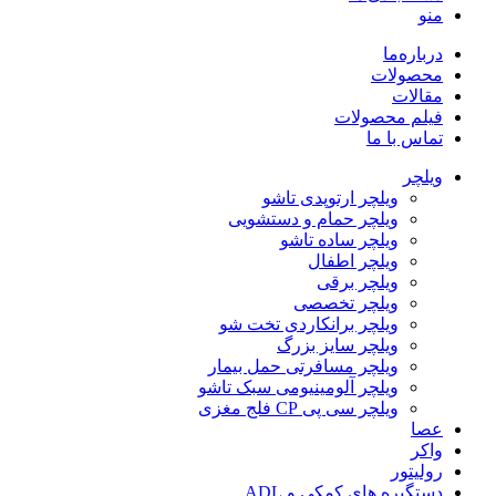
منو
درباره‌ما
محصولات
مقالات
فیلم محصولات
تماس با ما
ویلچر
ویلچر ارتوپدی تاشو
ویلچر حمام و دستشویی
ویلچر ساده تاشو
ویلچر اطفال
ویلچر برقی
ویلچر تخصصی
ویلچر برانکاردی تخت شو
ویلچر سایز بزرگ
ویلچر مسافرتی حمل بیمار
ویلچر آلومینیومی سبک تاشو
ویلچر سی پی CP فلج مغزی
عصا
واکر
رولیتور
دستگیره های کمکی و ADL