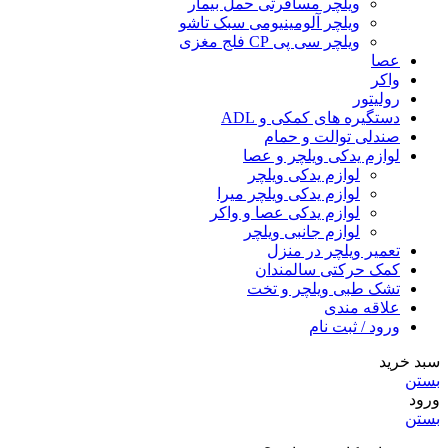
ویلچر مسافرتی حمل بیمار
ویلچر آلومینیومی سبک تاشو
ویلچر سی پی CP فلج مغزی
عصا
واکر
رولیتور
دستگیره های کمکی و ADL
صندلی توالت و حمام
لوازم یدکی ویلچر و عصا
لوازم یدکی ویلچر
لوازم یدکی ویلچر میرا
لوازم یدکی عصا و واکر
لوازم جانبی ویلچر
تعمیر ویلچر در منزل
کمک حرکتی سالمندان
تشک طبی ویلچر و تخت
علاقه مندی
ورود / ثبت نام
سبد خرید
بستن
ورود
بستن