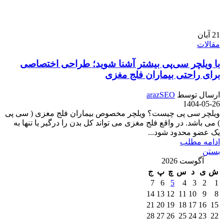
21
آبان
مقالات
با ویلچر سی‌پی بیشتر آشنا شوید؛ طراحی اختصاصی
برای راحتی بیماران فلج مغزی
ارسال توسط
arazSEO
1404-05-26
ویلچر سی پی چیست؟ ویلچر مخصوص بیماران فلج مغزی ( سی پی
) می باشد. در واقع فلج مغزی می تواند کل بدن را درگیر یا تنها به
یک عضو محدود شود...
ادامه مطلب
بستن
آگوست 2026
ش
ی
د
س
چ
پ
ج
7
6
5
4
3
2
1
14
13
12
11
10
9
8
21
20
19
18
17
16
15
28
27
26
25
24
23
22