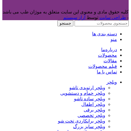
کلیه حقوق مادی و معنوی این سایت متعلق به موژان طب می باشد
-
طراحی سایت
توسط
آراز سیستم
جستجو
دسته بندی ها
منو
درباره‌ما
محصولات
مقالات
فیلم محصولات
تماس با ما
ویلچر
ویلچر ارتوپدی تاشو
ویلچر حمام و دستشویی
ویلچر ساده تاشو
ویلچر اطفال
ویلچر برقی
ویلچر تخصصی
ویلچر برانکاردی تخت شو
ویلچر سایز بزرگ