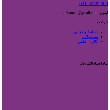
021-59782000
ایمیل:
mozhanteb@gmail.com
شرکت ما
شرایط و قوانین
محصولات
گالری عکس
نماد اعتماد الکترونیک