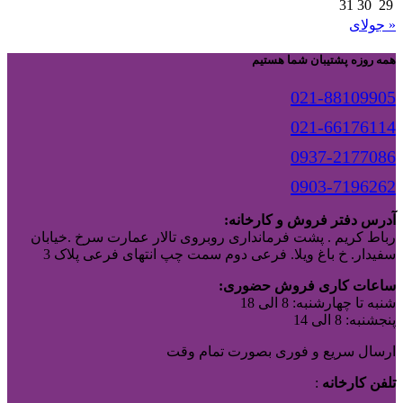
31
30
29
« جولای
همه روزه پشتیبان شما هستیم
021-88109905
021-66176114
0937-2177086
0903-7196262
آدرس دفتر فروش و کارخانه:
رباط کریم . پشت فرمانداری روبروی تالار عمارت سرخ .خیابان
سفیدار. خ باغ ویلا. فرعی دوم سمت چپ انتهای فرعی پلاک 3
ساعات کاری فروش حضوری:
شنبه تا چهارشنبه: 8 الی 18
پنجشنبه: 8 الی 14
ارسال سریع و فوری بصورت تمام وقت
تلفن کارخانه
: