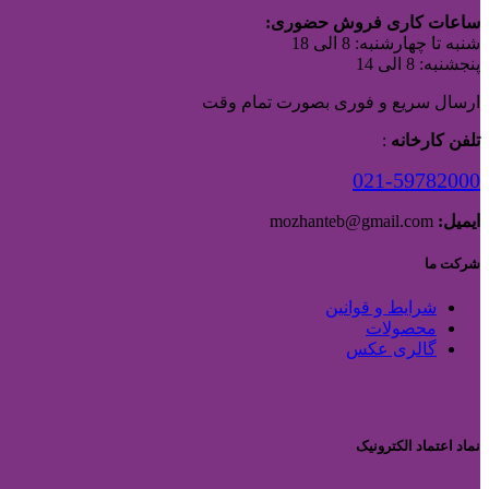
ساعات کاری فروش حضوری:
شنبه تا چهارشنبه: 8 الی 18
پنجشنبه: 8 الی 14
ارسال سریع و فوری بصورت تمام وقت
تلفن کارخانه
:
021-59782000
ایمیل:
mozhanteb@gmail.com
شرکت ما
شرایط و قوانین
محصولات
گالری عکس
نماد اعتماد الکترونیک