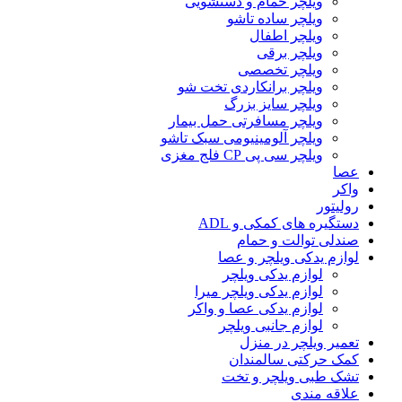
ویلچر حمام و دستشویی
ویلچر ساده تاشو
ویلچر اطفال
ویلچر برقی
ویلچر تخصصی
ویلچر برانکاردی تخت شو
ویلچر سایز بزرگ
ویلچر مسافرتی حمل بیمار
ویلچر آلومینیومی سبک تاشو
ویلچر سی پی CP فلج مغزی
عصا
واکر
رولیتور
دستگیره های کمکی و ADL
صندلی توالت و حمام
لوازم یدکی ویلچر و عصا
لوازم یدکی ویلچر
لوازم یدکی ویلچر میرا
لوازم یدکی عصا و واکر
لوازم جانبی ویلچر
تعمیر ویلچر در منزل
کمک حرکتی سالمندان
تشک طبی ویلچر و تخت
علاقه مندی