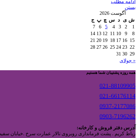
ادامه مطلب
بستن
آگوست 2026
ش
ی
د
س
چ
پ
ج
7
6
5
4
3
2
1
14
13
12
11
10
9
8
21
20
19
18
17
16
15
28
27
26
25
24
23
22
31
30
29
« جولای
همه روزه پشتیبان شما هستیم
021-88109905
021-66176114
0937-2177086
0903-7196262
آدرس دفتر فروش و کارخانه:
رباط کریم . پشت فرمانداری روبروی تالار عمارت سرخ .خیابان سفیدا