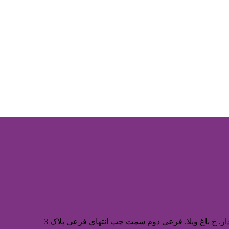
ر. خ باغ ویلا. فرعی دوم سمت چپ انتهای فرعی پلاک 3