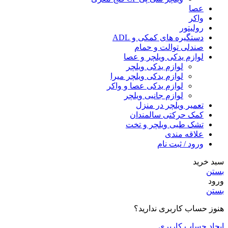
عصا
واکر
رولیتور
دستگیره های کمکی و ADL
صندلی توالت و حمام
لوازم یدکی ویلچر و عصا
لوازم یدکی ویلچر
لوازم یدکی ویلچر میرا
لوازم یدکی عصا و واکر
لوازم جانبی ویلچر
تعمیر ویلچر در منزل
کمک حرکتی سالمندان
تشک طبی ویلچر و تخت
علاقه مندی
ورود / ثبت نام
سبد خرید
بستن
ورود
بستن
هنوز حساب کاربری ندارید؟
ایجاد حساب کاربری