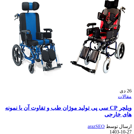
26
دی
مقالات
ویلچر CP سی پی تولید موژان طب و تفاوت آن با نمونه
های خارجی
ارسال توسط
arazSEO
1403-10-27