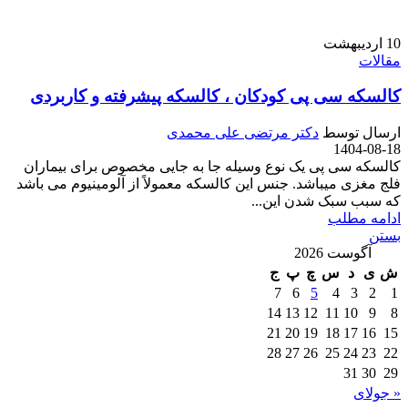
10
اردیبهشت
مقالات
کالسکه سی پی کودکان ، کالسکه پیشرفته و کاربردی
ارسال توسط
دکتر مرتضی علی محمدی
1404-08-18
کالسکه سی پی یک نوع وسیله جا به جایی مخصوص برای بیماران
فلج مغزی میباشد. جنس این کالسکه معمولاً از آلومینیوم می باشد
که سبب سبک شدن این...
ادامه مطلب
بستن
آگوست 2026
ش
ی
د
س
چ
پ
ج
7
6
5
4
3
2
1
14
13
12
11
10
9
8
21
20
19
18
17
16
15
28
27
26
25
24
23
22
31
30
29
« جولای