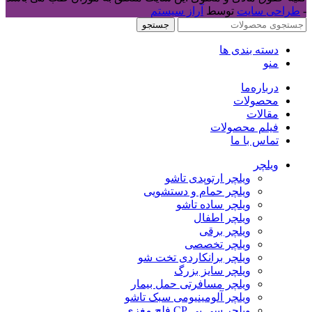
-
طراحی سایت
توسط
آراز سیستم
جستجو
دسته بندی ها
منو
درباره‌ما
محصولات
مقالات
فیلم محصولات
تماس با ما
ویلچر
ویلچر ارتوپدی تاشو
ویلچر حمام و دستشویی
ویلچر ساده تاشو
ویلچر اطفال
ویلچر برقی
ویلچر تخصصی
ویلچر برانکاردی تخت شو
ویلچر سایز بزرگ
ویلچر مسافرتی حمل بیمار
ویلچر آلومینیومی سبک تاشو
ویلچر سی پی CP فلج مغزی