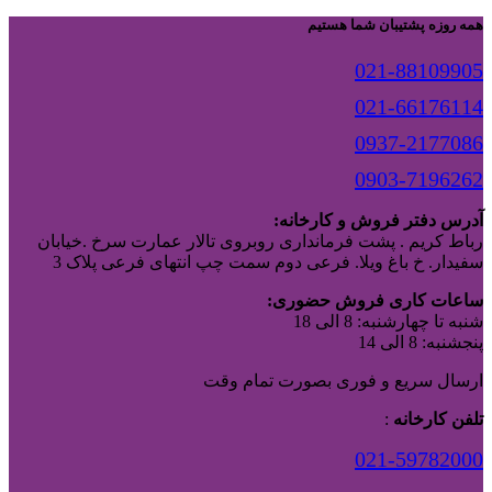
همه روزه پشتیبان شما هستیم
021-88109905
021-66176114
0937-2177086
0903-7196262
آدرس دفتر فروش و کارخانه:
رباط کریم . پشت فرمانداری روبروی تالار عمارت سرخ .خیابان
سفیدار. خ باغ ویلا. فرعی دوم سمت چپ انتهای فرعی پلاک 3
ساعات کاری فروش حضوری:
شنبه تا چهارشنبه: 8 الی 18
پنجشنبه: 8 الی 14
ارسال سریع و فوری بصورت تمام وقت
تلفن کارخانه
:
021-59782000