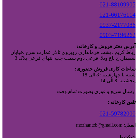
021-88109905
021-66176114
0937-2177086
0903-7196262
آدرس دفتر فروش و کارخانه:
رباط کریم . پشت فرمانداری روبروی تالار عمارت سرخ .خیابان
سفیدار. خ باغ ویلا. فرعی دوم سمت چپ انتهای فرعی پلاک 3
ساعات کاری فروش حضوری:
شنبه تا چهارشنبه: 8 الی 18
پنجشنبه: 8 الی 14
ارسال سریع و فوری بصورت تمام وقت
تلفن کارخانه
:
021-59782000
ایمیل:
mozhanteb@gmail.com
شرکت ما