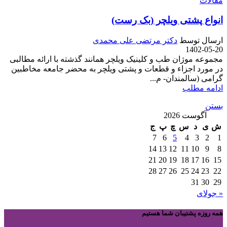
مقالات
انواع پشتی ویلچر (بک رست)
ارسال توسط
دکتر مرتضی علی محمدی
1402-05-20
مجموعه موژان طب و کلینیک ویلچر همانند گذشته با ارائه مطالبی
در مورد اجزاء و قطعات و پشتی ویلچر به محضر جامعه مخاطبین
گرامی (سالمندان- م...
ادامه مطلب
بستن
آگوست 2026
ش
ی
د
س
چ
پ
ج
7
6
5
4
3
2
1
14
13
12
11
10
9
8
21
20
19
18
17
16
15
28
27
26
25
24
23
22
31
30
29
« جولای
همه روزه پشتیبان شما هستیم