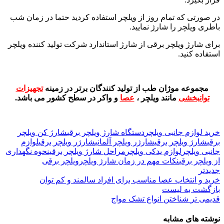
در صورتی که تمام روز از ویلچر استفاده کردید حتما در زمان شب
باطری ویلچر را شارژ نمایید.
برای شارژ ویلچر برقی از شارژ استاندارد شرکت تولید کننده ویلچر
استفاده کنید.
مجموعه موژان طب از تولید کنندگان برتر در زمینه
تجهیزات
توانبخشی
مانند ویلچر ،
عصا
و واکر در سطح کشور می باشد.
خرید لوازم جانبی ویلچر
دستگاه شارژ ویلچر برقی
شارژ کن ویلچر
برقی
شارژ ویلچر برقی
شارژر ویلچر آلمانی
شارژر ویلچر برقی
لوازم
جانبی ویلچر
لوازم یدکی ویلچر
مراحل شارژ ویلچر برقی
نحوه نگهداری
از ویلچر برقی
نکات مهم در زمان شارژ ویلچر
ویلچر برقی
جدیدتر
خرید و انتخاب عصا مناسب برای افراد سالمند و کم توان
بازگشت به لیست
قدیمی تر
شناختن انواع تشک مواج
نوشته های مشابه