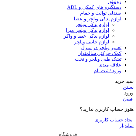
رولیتور
دستگیره های کمکی و ADL
صندلی توالت و حمام
لوازم یدکی ویلچر و عصا
لوازم یدکی ویلچر
لوازم یدکی ویلچر میرا
لوازم یدکی عصا و واکر
لوازم جانبی ویلچر
تعمیر ویلچر در منزل
کمک حرکتی سالمندان
تشک طبی ویلچر و تخت
علاقه مندی
ورود / ثبت نام
سبد خرید
بستن
ورود
بستن
هنوز حساب کاربری ندارید؟
ایجاد حساب کاربری
سایدبار
فروشگاه