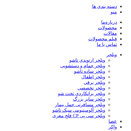
دسته بندی ها
منو
درباره‌ما
محصولات
مقالات
فیلم محصولات
تماس با ما
ویلچر
ویلچر ارتوپدی تاشو
ویلچر حمام و دستشویی
ویلچر ساده تاشو
ویلچر اطفال
ویلچر برقی
ویلچر تخصصی
ویلچر برانکاردی تخت شو
ویلچر سایز بزرگ
ویلچر مسافرتی حمل بیمار
ویلچر آلومینیومی سبک تاشو
ویلچر سی پی CP فلج مغزی
عصا
واکر